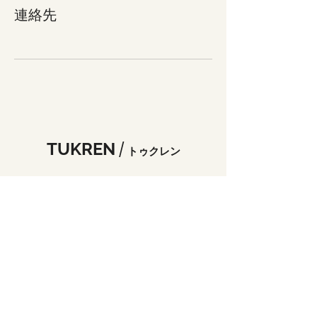
連絡先
TUKREN
/
トゥクレン
tukren.2020@gmail.com
電話：
090-6517-2929
Fax：099-833-9410
お電話でのお問い合わせは10:00～16:00までと
なります
〒890-0045鹿児島市武2丁目5-1