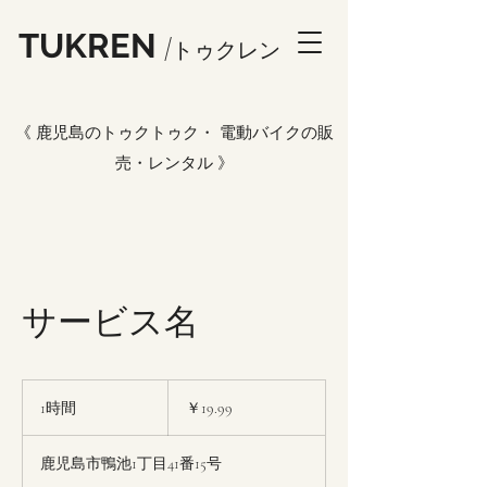
TUKREN
/トゥ
クレン
《 鹿児島のトゥクトゥク・ 電動バイクの販
売・レンタル 》
サービス名
19.99
円
1時間
1
￥19.99
時
鹿児島市鴨池1丁目41番15号