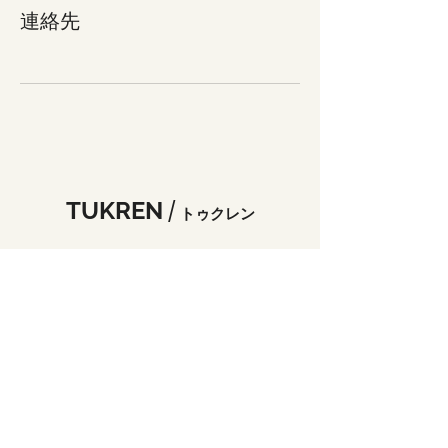
連絡先
TUKREN
/
トゥクレン
tukren.2020@gmail.com
電話：
090-6517-2929
Fax：099-833-9410
お電話でのお問い合わせは10:00～16:00までと
なります
〒890-0045鹿児島市武2丁目5-1