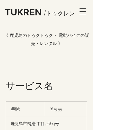
TUKREN
/トゥ
クレン
《 鹿児島のトゥクトゥク・ 電動バイクの販
売・レンタル 》
サービス名
19.99
円
1時間
1
￥19.99
時
鹿児島市鴨池1丁目41番15号