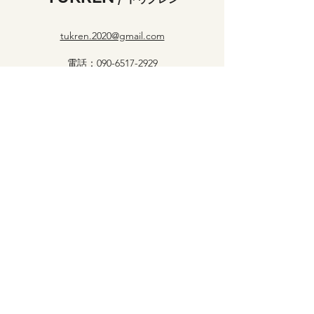
tukren.2020@gmail.com
電話：
090-6517-2929
Fax：099-833-9410
お電話でのお問い合わせは10:00～16:00までと
なります
〒890-0045鹿児島市武2丁目5-1
（カースタレンタカー 鹿児島中央駅西口店.
内）
トゥクトゥクレンタルのご予約は
上記連絡先か
LINE・InstagramのDMから受け付けております
©2023 by TUKREN